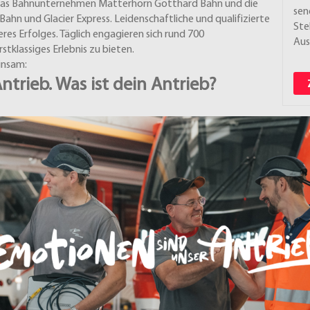
 das Bahnunternehmen Matterhorn Gotthard Bahn und die
sen
ahn und Glacier Express. Leidenschaftliche und qualifizierte
Ste
res Erfolges. Täglich engagieren sich rund 700
Aus
tklassiges Erlebnis zu bieten.
insam:
trieb. Was ist dein Antrieb?