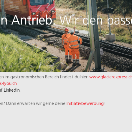
n im gastronomischen Bereich findest du hier:
www.glacierexpress.c
s4you.ch
uf
LinkedIn
.
n? Dann erwarten wir gerne deine
Initiativbewerbung
!