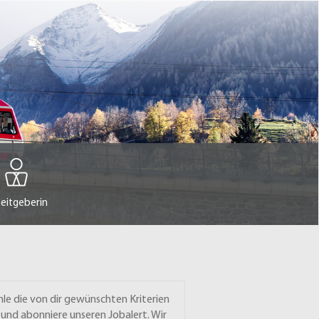
eitgeberin
le die von dir gewünschten Kriterien
 und abonniere unseren Jobalert. Wir