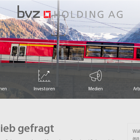
men
Investoren
Medien
Arb
rieb gefragt
Wäh
aus