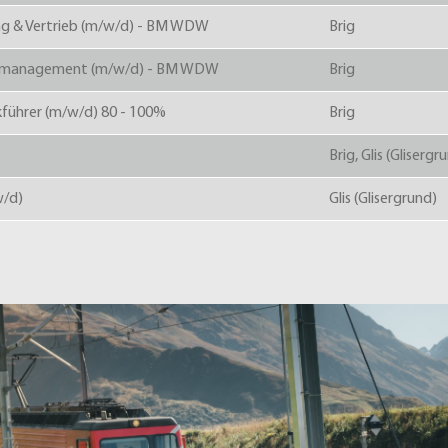
ng & Vertrieb (m/w/d) - BM WDW
Brig
nalmanagement (m/w/d) - BM WDW
Brig
kführer (m/w/d) 80 - 100%
Brig
Brig, Glis (Glisergr
w/d)
Glis (Glisergrund)