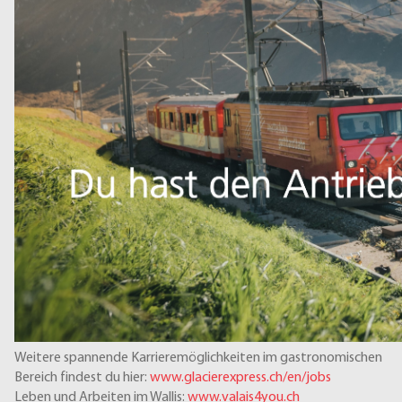
Weitere spannende Karrieremöglichkeiten im gastronomischen
Bereich findest du hier:
www.glacierexpress.ch/en/jobs
Leben und Arbeiten im Wallis:
www.valais4you.ch