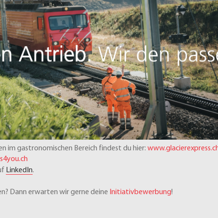
n im gastronomischen Bereich findest du hier:
www.glacierexpress.c
s4you.ch
uf
LinkedIn
.
n? Dann erwarten wir gerne deine
Initiativbewerbung
!