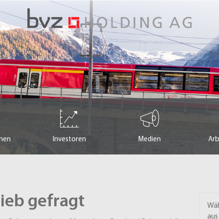
men
Investoren
Medien
Arb
rieb gefragt
Wäh
aus