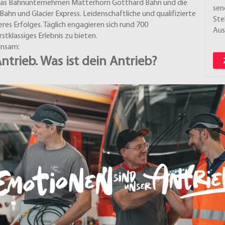
 das Bahnunternehmen Matterhorn Gotthard Bahn und die
sen
ahn und Glacier Express. Leidenschaftliche und qualifizierte
Ste
res Erfolges. Täglich engagieren sich rund 700
Aus
tklassiges Erlebnis zu bieten.
insam:
trieb. Was ist dein Antrieb?