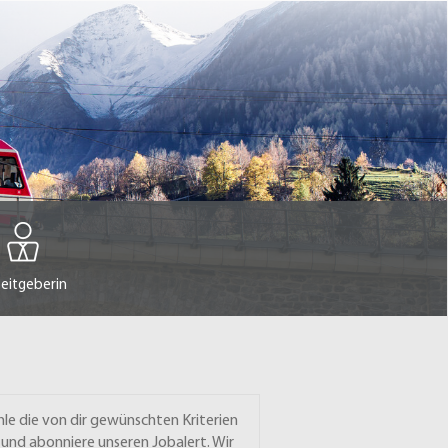
eitgeberin
le die von dir gewünschten Kriterien
 und abonniere unseren Jobalert. Wir