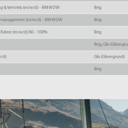
ng & Vertrieb (m/w/d) - BM WDW
Brig
nalmanagement (m/w/d) - BM WDW
Brig
kführer (m/w/d) 80 - 100%
Brig
Brig, Glis (Glisergr
w/d)
Glis (Glisergrund)
Brig