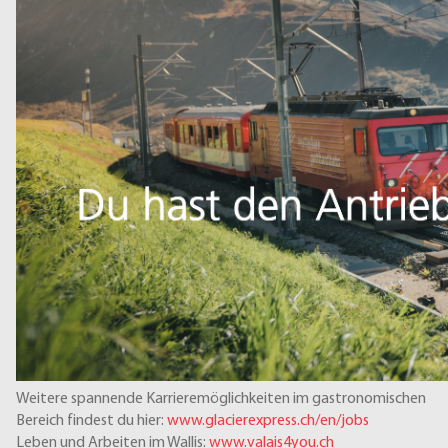
Weitere spannende Karrieremöglichkeiten im gastronomischen
Bereich findest du hier:
www.glacierexpress.ch/en/jobs
Leben und Arbeiten im Wallis:
www.valais4you.ch