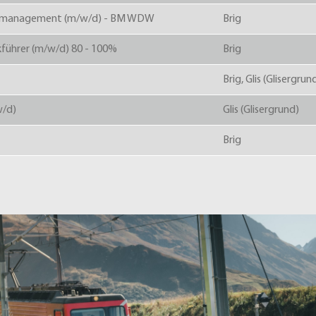
nalmanagement (m/w/d) - BM WDW
Brig
kführer (m/w/d) 80 - 100%
Brig
Brig, Glis (Glisergrun
w/d)
Glis (Glisergrund)
Brig