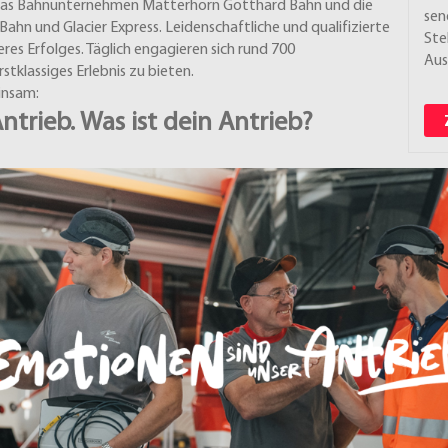
 das Bahnunternehmen Matterhorn Gotthard Bahn und die
sen
ahn und Glacier Express. Leidenschaftliche und qualifizierte
Ste
res Erfolges. Täglich engagieren sich rund 700
Aus
tklassiges Erlebnis zu bieten.
insam:
trieb. Was ist dein Antrieb?