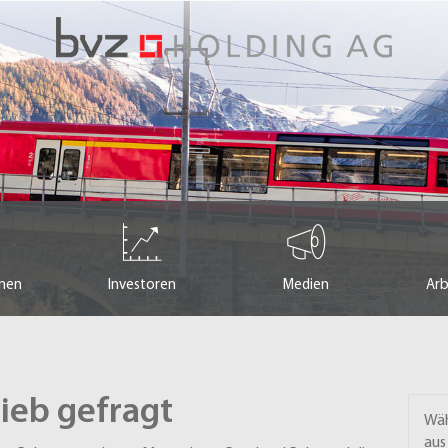
men
Investoren
Medien
Arb
rieb gefragt
Wäh
aus