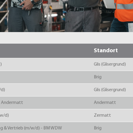
Standort
)
Glis (Glisergrund)
Brig
/d)
Glis (Glisergrund)
in Andermatt
Andermatt
/w/d)
Zermatt
ng & Vertrieb (m/w/d) - BM WDW
Brig