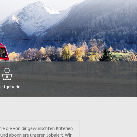
eitgeberin
le die von dir gewünschten Kriterien
 und abonniere unseren Jobalert. Wir