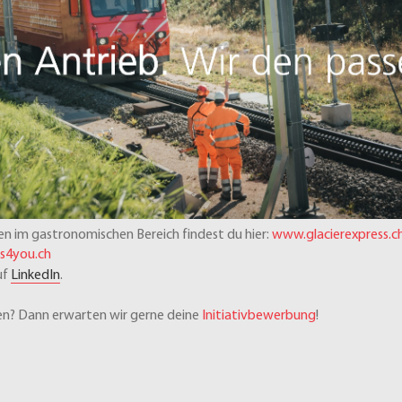
n im gastronomischen Bereich findest du hier:
www.glacierexpress.c
s4you.ch
uf
LinkedIn
.
n? Dann erwarten wir gerne deine
Initiativbewerbung
!